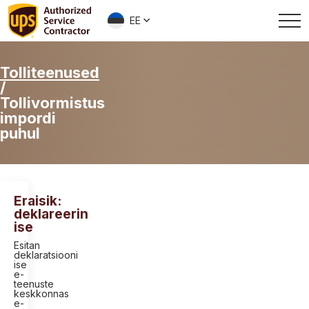
EE
Tolliteenused
/
Tollivormistus
impordi
puhul
Eraisik:
deklareerin
ise
Esitan
deklaratsiooni
ise
e-
teenuste
keskkonnas
e-