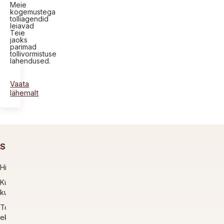
Meie
kogemustega
tolliagendid
leiavad
Teie
jaoks
parimad
tollivormistuse
lahendused.
Vaata
lähemalt
Saatmine
Hinnakalkulaator
Kutsu
kuller
Tollivormistus
ekspordi