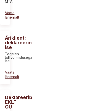
MTA.
Vaata
lähemalt
Äriklient:
deklareerin
ise
Tegelen
tollivormistusega
ise.
Vaata
lähemalt
Deklareerib
EKLT
OÜ